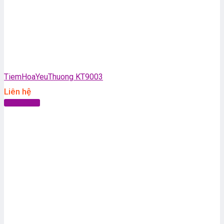
TiemHoaYeuThuong KT9003
Liên hệ
Đọc tiếp