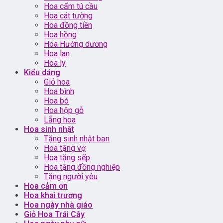
Hoa cẩm tú cầu
Hoa cát tường
Hoa đồng tiền
Hoa hồng
Hoa Hướng dương
Hoa lan
Hoa ly
Kiểu dáng
Giỏ hoa
Hoa bình
Hoa bó
Hoa hộp gỗ
Lẵng hoa
Hoa sinh nhật
Tặng sinh nhật bạn
Hoa tặng vợ
Hoa tặng sếp
Hoa tặng đồng nghiệp
Tặng người yêu
Hoa cảm ơn
Hoa khai trương
Hoa ngày nhà giáo
Giỏ Hoa Trái Cây