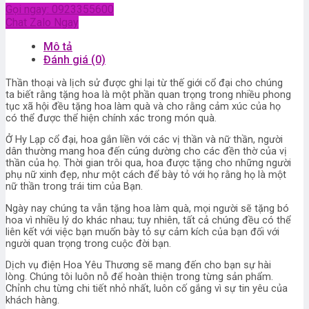
Gọi ngay: 0923355600
Chat Zalo Ngay
Mô tả
Đánh giá (0)
Thần thoại và lịch sử được ghi lại từ thế giới cổ đại cho chúng
ta biết rằng tặng hoa là một phần quan trọng trong nhiều phong
tục xã hội đều tặng hoa làm quà và cho rằng cảm xúc của họ
có thể được thể hiện chính xác trong món quà.
Ở Hy Lạp cổ đại, hoa gắn liền với các vị thần và nữ thần, người
dân thường mang hoa đến cúng dường cho các đền thờ của vị
thần của họ. Thời gian trôi qua, hoa được tặng cho những người
phụ nữ xinh đẹp, như một cách để bày tỏ với họ rằng họ là một
nữ thần trong trái tim của Bạn.
Ngày nay chúng ta vẫn tặng hoa làm quà, mọi người sẽ tặng bó
hoa vì nhiều lý do khác nhau; tuy nhiên, tất cả chúng đều có thể
liên kết với việc bạn muốn bày tỏ sự cảm kích của bạn đối với
người quan trọng trong cuộc đời bạn.
Dịch vụ điện Hoa Yêu Thương sẽ mang đến cho bạn sự hài
lòng. Chúng tôi luôn nỗ để hoàn thiện trong từng sản phẩm.
Chỉnh chu từng chi tiết nhỏ nhất, luôn cố gắng vì sự tin yêu của
khách hàng.