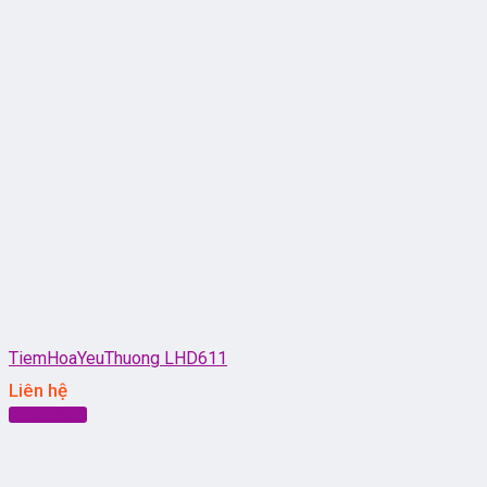
TiemHoaYeuThuong LHD611
Liên hệ
Đọc tiếp