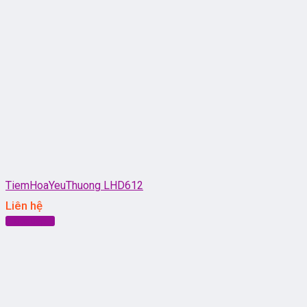
TiemHoaYeuThuong LHD612
Liên hệ
Đọc tiếp