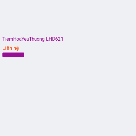
TiemHoaYeuThuong LHD621
Liên hệ
Đọc tiếp