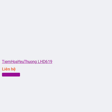
TiemHoaYeuThuong LHD619
Liên hệ
Đọc tiếp