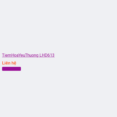
TiemHoaYeuThuong LHD613
Liên hệ
Đọc tiếp