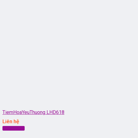
TiemHoaYeuThuong LHD618
Liên hệ
Đọc tiếp