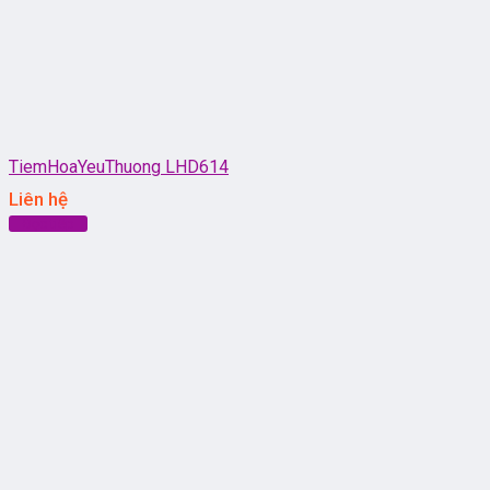
TiemHoaYeuThuong LHD614
Liên hệ
Đọc tiếp