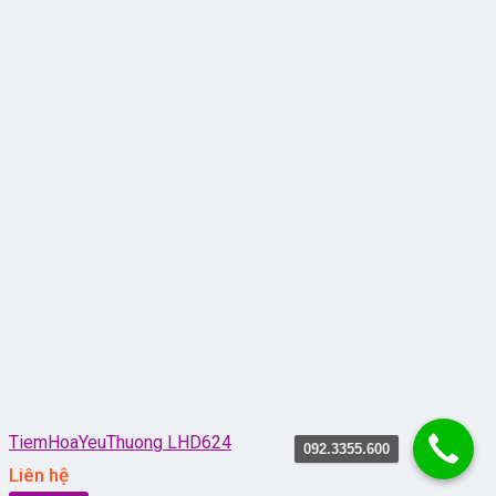
TiemHoaYeuThuong LHD624
092.3355.600
Liên hệ