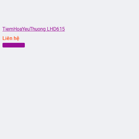
TiemHoaYeuThuong LHD615
Liên hệ
Đọc tiếp