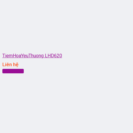
TiemHoaYeuThuong LHD620
Liên hệ
Đọc tiếp