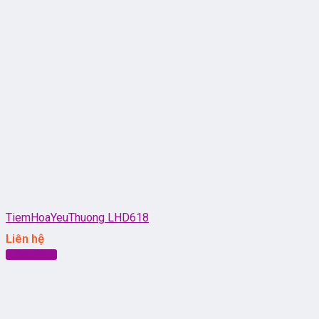
TiemHoaYeuThuong LHD618
Liên hệ
Đọc tiếp