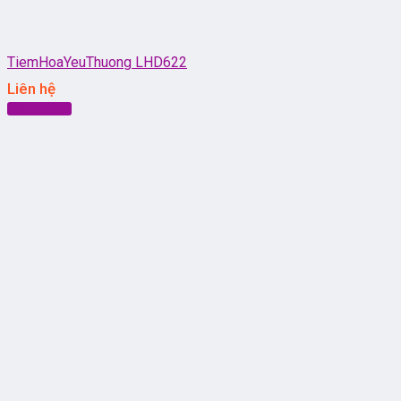
TiemHoaYeuThuong LHD622
Liên hệ
Đọc tiếp