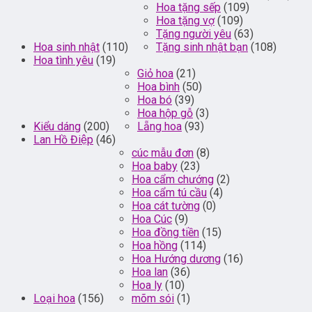
Hoa tặng sếp
(109)
Hoa tặng vợ
(109)
Tặng người yêu
(63)
Hoa sinh nhật
(110)
Tặng sinh nhật bạn
(108)
Hoa tình yêu
(19)
Giỏ hoa
(21)
Hoa bình
(50)
Hoa bó
(39)
Hoa hộp gỗ
(3)
Kiểu dáng
(200)
Lẵng hoa
(93)
Lan Hồ Điệp
(46)
cúc mẫu đơn
(8)
Hoa baby
(23)
Hoa cẩm chướng
(2)
Hoa cẩm tú cầu
(4)
Hoa cát tường
(0)
Hoa Cúc
(9)
Hoa đồng tiền
(15)
Hoa hồng
(114)
Hoa Hướng dương
(16)
Hoa lan
(36)
Hoa ly
(10)
Loại hoa
(156)
mõm sói
(1)