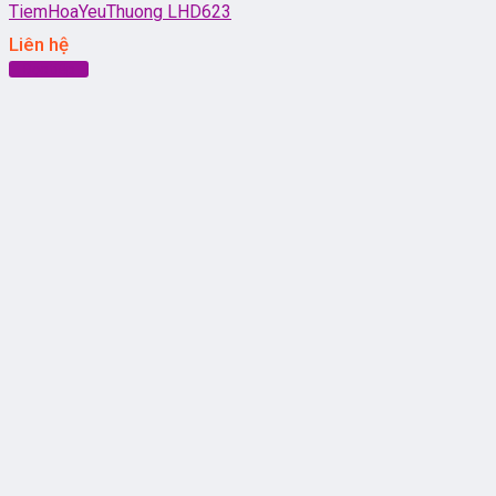
TiemHoaYeuThuong LHD623
Liên hệ
Đọc tiếp