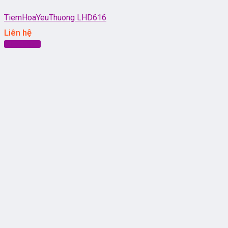
TiemHoaYeuThuong LHD616
Liên hệ
Đọc tiếp