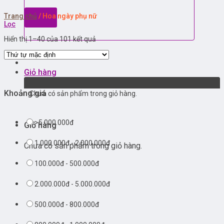
Trang chủ
/
Hoa ngày phụ nữ
Lọc
Hiển thị 1–40 của 101 kết quả
Đăng nhập
Giỏ hàng
Khoảng giá
Chưa có sản phẩm trong giỏ hàng.
>5.000.000đ
Giỏ hàng
1.000.000đ - 2.000.000đ
Chưa có sản phẩm trong giỏ hàng.
100.000đ - 500.000đ
2.000.000đ - 5.000.000đ
500.000đ - 800.000đ