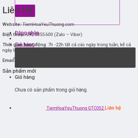
Liên Hệ
Website:
TiemHoaYeuThuong.com
Đăng nhập
Điện thoại:
092.3355.600 (Zalo – Viber)
Giỏ hàng
Thời gian hoạt động
: 7h -22h tất cả các ngày trong tuần, kể cả
ngày lễ
Chưa có sản phẩm trong giỏ hàng.
Email
: TiemHoaYeuThuong.com@gmail.com
Sản phẩm mới
Giỏ hàng
Chưa có sản phẩm trong giỏ hàng.
Liên hệ
TiemHoaYeuThuong GTC052