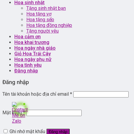
Hoa sinh nhật
Tặng sinh nhật bạn
Hoa tặng vợ
Hoa tặng sếp
Hoa tặng đồng nghiệp
Tặng người yêu
Hoa cảm ơn
Hoa khai trương
Hoa ngày nhà giáo
Giỏ Hoa Trái Cây
Hoa ngày phụ nữ
Hoa tình yêu
Đăng nhập
Đăng nhập
Tên tài khoản hoặc địa chỉ email
*
Mật khẩu
*
Ghi nhớ mật khẩu
Đăng nhập