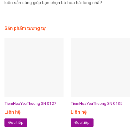
luôn sẵn sàng giúp bạn chọn bó hoa hài lòng nhất!
Sản phẩm tương tự
TiemHoaYeuThuong SN 0127
TiemHoaYeuThuong SN 0135
Liên hệ
Liên hệ
Đọc tiếp
Đọc tiếp