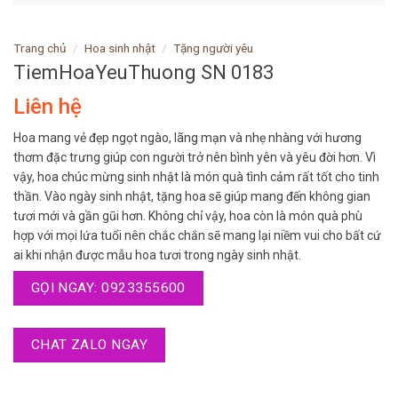
Trang chủ
/
Hoa sinh nhật
/
Tặng người yêu
TiemHoaYeuThuong SN 0183
Liên hệ
Hoa mang vẻ đẹp ngọt ngào, lãng mạn và nhẹ nhàng với hương
thơm đặc trưng giúp con người trở nên bình yên và yêu đời hơn. Vì
vậy, hoa chúc mừng sinh nhật là món quà tình cảm rất tốt cho tinh
thần. Vào ngày sinh nhật, tặng hoa sẽ giúp mang đến không gian
tươi mới và gần gũi hơn. Không chỉ vậy, hoa còn là món quà phù
hợp với mọi lứa tuổi nên chắc chắn sẽ mang lại niềm vui cho bất cứ
ai khi nhận được mẫu hoa tươi trong ngày sinh nhật.
GỌI NGAY: 0923355600
CHAT ZALO NGAY