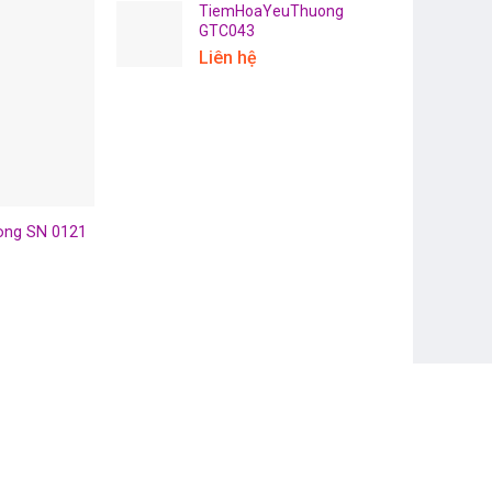
TiemHoaYeuThuong
GTC043
Liên hệ
ng SN 0121
TiemHoaYeuThuong SN 0136
TiemHoaYeuThu
Liên hệ
Liên hệ
Đọc tiếp
Đọc tiếp