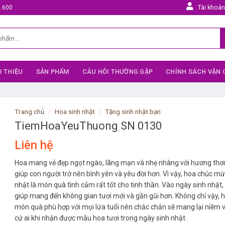
Tài khoả
5.600
I THIỆU
SẢN PHẨM
CÂU HỎI THƯỜNG GẶP
CHÍNH SÁCH VẬN
Trang chủ
/
Hoa sinh nhật
/
Tặng sinh nhật bạn
TiemHoaYeuThuong SN 0130
Liên hệ
Hoa mang vẻ đẹp ngọt ngào, lãng mạn và nhẹ nhàng với hương thơ
giúp con người trở nên bình yên và yêu đời hơn. Vì vậy, hoa chúc m
nhật là món quà tình cảm rất tốt cho tinh thần. Vào ngày sinh nhật,
giúp mang đến không gian tươi mới và gần gũi hơn. Không chỉ vậy, h
món quà phù hợp với mọi lứa tuổi nên chắc chắn sẽ mang lại niềm v
cứ ai khi nhận được mẫu hoa tươi trong ngày sinh nhật.