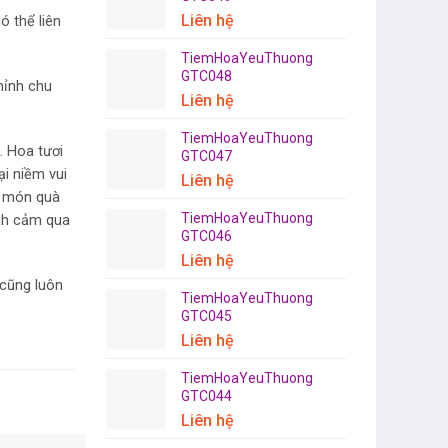
Liên hệ
ó thể liên
TiemHoaYeuThuong
GTC048
hỉnh chu
Liên hệ
TiemHoaYeuThuong
. Hoa tươi
GTC047
ại niềm vui
Liên hệ
ể món quà
TiemHoaYeuThuong
ình cảm qua
GTC046
Liên hệ
 cũng luôn
TiemHoaYeuThuong
GTC045
Liên hệ
TiemHoaYeuThuong
GTC044
Liên hệ