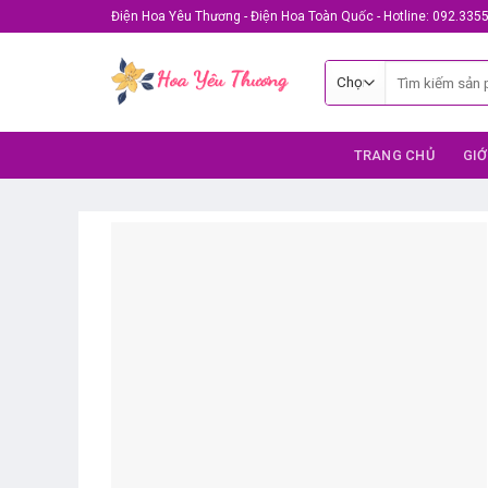
Skip
Điện Hoa Yêu Thương - Điện Hoa Toàn Quốc - Hotline: 092.335
to
content
Tìm
kiếm:
TRANG CHỦ
GIỚ