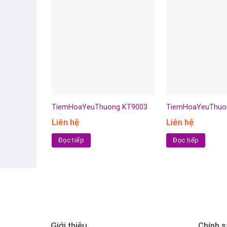
TiemHoaYeuThuong KT9003
TiemHoaYeuThuo
Liên hệ
Liên hệ
Đọc tiếp
Đọc tiếp
Giới thiệu
Chính s