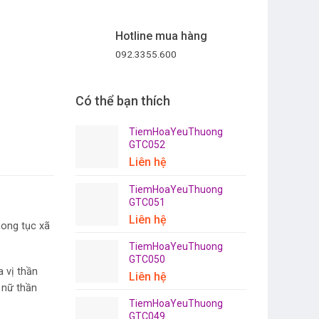
Hotline mua hàng
092.3355.600
Có thể bạn thích
TiemHoaYeuThuong
GTC052
Liên hệ
TiemHoaYeuThuong
GTC051
Liên hệ
hong tục xã
TiemHoaYeuThuong
GTC050
 vị thần
Liên hệ
 nữ thần
TiemHoaYeuThuong
GTC049