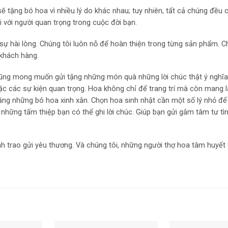
 tặng bó hoa vì nhiều lý do khác nhau; tuy nhiên, tất cả chúng đều c
 với người quan trọng trong cuộc đời bạn.
ự hài lòng. Chúng tôi luôn nỗ để hoàn thiện trong từng sản phẩm. C
 khách hàng.
cũng mong muốn gửi tặng những món quà những lời chúc thật ý nghĩa
ặc các sự kiện quan trọng. Hoa không chỉ để trang trí mà còn mang l
i tặng những bó hoa xinh xắn. Chọn hoa sinh nhật cần một số lý nhỏ đ
 những tấm thiệp bạn có thể ghi lời chúc. Giúp bạn gửi gắm tâm tư t
nh trao gửi yêu thương. Và chúng tôi, những người thợ hoa tâm huyết