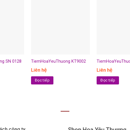
ng SN 0128
TiemHoaYeuThuong KT9002
TiemHoaYeuThuo
Liên hệ
Liên hệ
Đọc tiếp
Đọc tiếp
ách công ty
Shop Hoa Yêu Thương