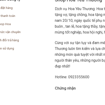
 đặt hàng
Dịch vụ Hoa Yêu Thương: Hoa 
tặng vợ, tặng chồng, hoa tặng 
 thanh toán
nam 20/10, ngày quốc tế phụ nữ
hop Hoa
buôn , tan lễ, hoa tặng thầy, t
mừng tốt nghiệp, hoa hội nghị, ho
hức vận chuyên
h đổi trả hàng
Cùng với sự tận tụy và đam mê
n sử dụng
Thương luôn tìm kiếm và lựa c
những món quà tuyệt vời nhất 
người thân yêu, những người bạ
đẹp nhất!
Hotline: 0923355600
Chứng nhận