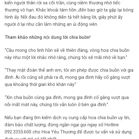
kiến người thân rời xa cõi trần, cùng niềm thương nhớ tiếc
thương vô hạn. Khắc khoải tâm hồn ,đến bao giờ ta gặp lại bóng
hình ấy. Nỗi đau đó không diễn tả hết bằng lời, giây phút ấy
người ở lại như cần lắm những an ủi động viên.
Tham khảo những nội dung lời chia buồn!
“Cầu mong cho linh hồn sẽ về thiên đàng, vòng hoa chia buồn
này như một lời nhắc nhở rằng, chúng tôi sẽ mãi nhớ về bạn.”
“Thay mặt đoàn thể anh em, tôi xin phép được chia buồn với gia
đình. Ai rồi cũng sẽ phải ra đi, mong gia đinh hãy cố gắng vượt
qua khoảng thời gian khó khăn này.”
“Xin chia buồn cùng gia đình, mong gia đình cố gắng vượt qua
nỗi mất mát này, chúng tôi vẫn luôn ở bên gia đình.”
Nếu bạn đang tìm kiếm dịch vụ cung cấp hoa chia buồn uy tín,
đảm bảo chất lượng, đừng ngần ngại gọi ngay số Hotline
092.3355.600 cho Hoa Yêu Thương để được tư vấn và sử dụng